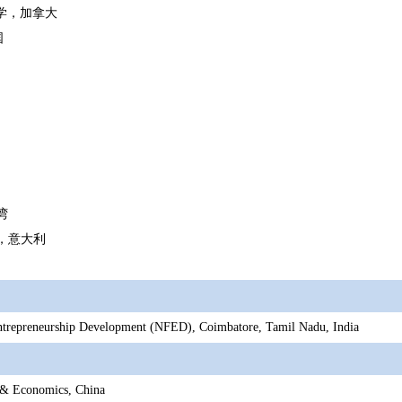
湖大学，加拿大
国
湾
拉大学，意大利
Entrepreneurship Development (NFED), Coimbatore, Tamil Nadu, India 
 & Economics, China